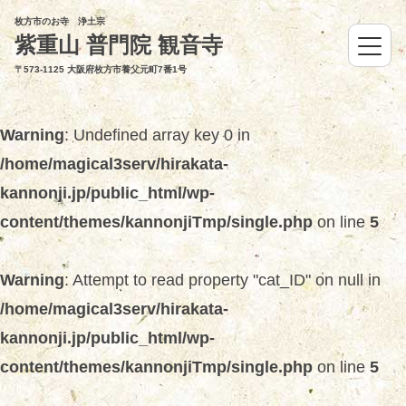
枚方市のお寺 浄土宗
紫重山 普門院 観音寺
〒573-1125 大阪府枚方市養父元町7番1号
Warning
: Undefined array key 0 in
/home/magical3serv/hirakata-
kannonji.jp/public_html/wp-
content/themes/kannonjiTmp/single.php
on line
5
Warning
: Attempt to read property "cat_ID" on null in
/home/magical3serv/hirakata-
kannonji.jp/public_html/wp-
content/themes/kannonjiTmp/single.php
on line
5