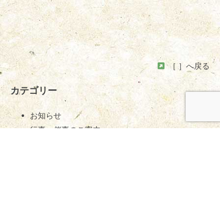
［ ］へ戻る
カテゴリー
お知らせ
行事・催事のご案内
開催報告
フリーワードで検索 /
Search
検
索:
枚方市のお寺 浄土宗