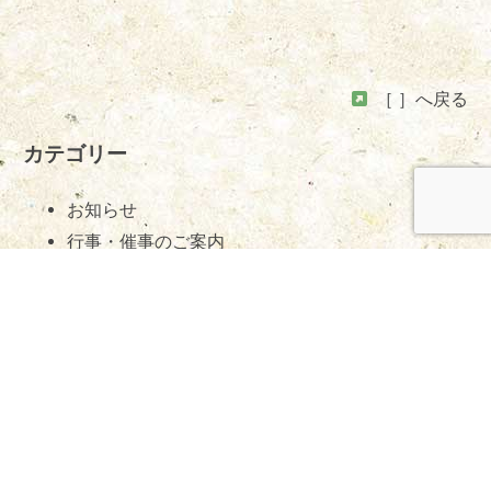
［ ］へ戻る
カテゴリー
お知らせ
行事・催事のご案内
開催報告
フリーワードで検索 /
Search
検
索:
枚方市のお寺 浄土宗
紫重山 普門院 観音寺