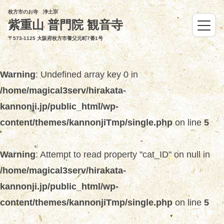
枚方市のお寺 浄土宗
紫重山 普門院 観音寺
〒573-1125 大阪府枚方市養父元町7番1号
Warning
: Undefined array key 0 in
/home/magical3serv/hirakata-
kannonji.jp/public_html/wp-
content/themes/kannonjiTmp/single.php
on line
5
Warning
: Attempt to read property "cat_ID" on null in
/home/magical3serv/hirakata-
kannonji.jp/public_html/wp-
content/themes/kannonjiTmp/single.php
on line
5